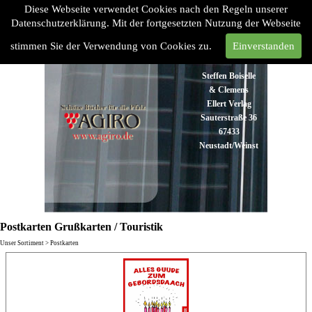
Diese Webseite verwendet Cookies nach den Regeln unserer
Datenschutzerklärung. Mit der fortgesetzten Nutzung der Webseite
stimmen Sie der Verwendung von Cookies zu.
Einverstanden
Steffen Boiselle
& Clemens
Ellert Verlag
Sauterstraße 36
67433
Neustadt/Weinstraße
Tel:
06321
48 93 43
Fax:
06321 48
Postkarten Grußkarten / Touristik
93 45
Unser Sortiment > Postkarten
info@agiro.de