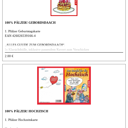
100% PÄLZER! GEBORDSDAACH
1. Pfälzer Geburtstagskarte
EAN 426026539166-4
„ALLES GUUDE ZUM GEBORDSDAACH“.
In Klarsichthülle, inklusive passendem Kuvert zum Verschicken
DIN A 6
2.00 €
100% PÄLZER! HOCHZISCH
1. Pfälzer Hochzeitskarte