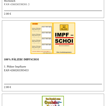
Hochzisch
EAN 426026539201-2
In Klarsichthülle, inklusive passendem Kuvert zum Verschicken
2.00 €
DIN A 6
100% PÄLZER! IMPFSCHOI
1. Pfälzer Impfkarte
EAN 4260265393453
2.00 €