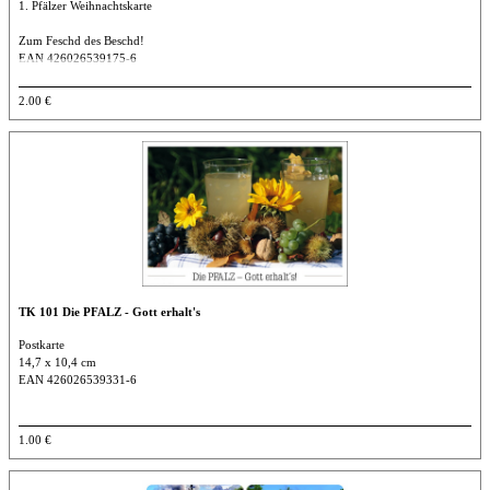
1. Pfälzer Weihnachtskarte
Zum Feschd des Beschd!
EAN 426026539175-6
In Klarsichthülle, inklusive passendem Kuvert zum Verschicken
2.00 €
DIN A 6
TK 101 Die PFALZ - Gott erhalt's
Postkarte
14,7 x 10,4 cm
EAN 426026539331-6
1.00 €