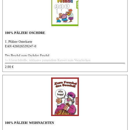
100% PÄLZER! OSCHDRE
1. Pfälzer Osterkarte
EAN 426026539247-0
Des Beschd zum Oschder-Feschd
In Klarsichthülle, inklusive passendem Kuvert zum Verschicken
DIN A 6
2.00 €
100% PÄLZER! WEIHNACHTEN