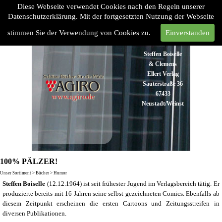
Diese Webseite verwendet Cookies nach den Regeln unserer
Datenschutzerklärung. Mit der fortgesetzten Nutzung der Webseite
stimmen Sie der Verwendung von Cookies zu.
Einverstanden
Steffen Boiselle
& Clemens
Ellert Verlag
Sauterstraße 36
67433
Neustadt/Weinstraße
Tel:
06321
48 93 43
Fax:
06321 48
100% PÄLZER!
93 45
Unser Sortiment > Bücher > Humor
info@agiro.de
Steffen Boiselle
(12.12.1964) ist seit frühester Jugend im Verlagsbereich tätig. Er
produzierte bereits mit 16 Jahren seine selbst gezeichneten Comics. Ebenfalls ab
diesem Zeitpunkt erscheinen die ersten Cartoons und Zeitungsstreifen in
diversen Publikationen.