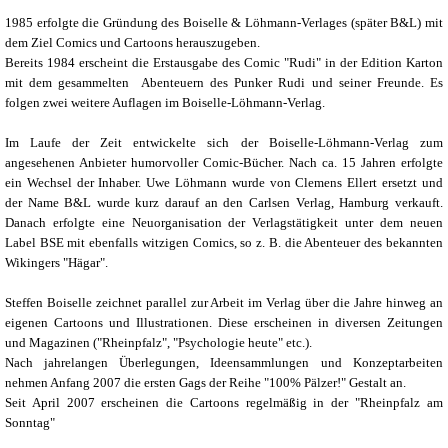
1985 erfolgte die Gründung des Boiselle & Löhmann-Verlages (später B&L) mit
dem Ziel Comics und Cartoons herauszugeben.
Bereits 1984 erscheint die Erstausgabe des Comic "Rudi" in der Edition Karton
mit dem gesammelten Abenteuern des Punker Rudi und seiner Freunde. Es
folgen zwei weitere Auflagen im Boiselle-Löhmann-Verlag.
Im Laufe der Zeit entwickelte sich der Boiselle-Löhmann-Verlag zum
angesehenen Anbieter humorvoller Comic-Bücher. Nach ca. 15 Jahren erfolgte
ein Wechsel der Inhaber. Uwe Löhmann wurde von Clemens Ellert ersetzt und
der Name B&L wurde kurz darauf an den Carlsen Verlag, Hamburg verkauft.
Danach erfolgte eine Neuorganisation der Verlagstätigkeit unter dem neuen
Label BSE mit ebenfalls witzigen Comics, so z. B. die Abenteuer des bekannten
Wikingers "Hägar".
Steffen Boiselle zeichnet parallel zur Arbeit im Verlag über die Jahre hinweg an
eigenen Cartoons und Illustrationen. Diese erscheinen in diversen Zeitungen
und Magazinen ("Rheinpfalz", "Psychologie heute" etc.).
Nach jahrelangen Überlegungen, Ideensammlungen und Konzeptarbeiten
nehmen Anfang 2007 die ersten Gags der Reihe "100% Pälzer!" Gestalt an.
Seit April 2007 erscheinen die Cartoons regelmäßig in der "Rheinpfalz am
Sonntag"