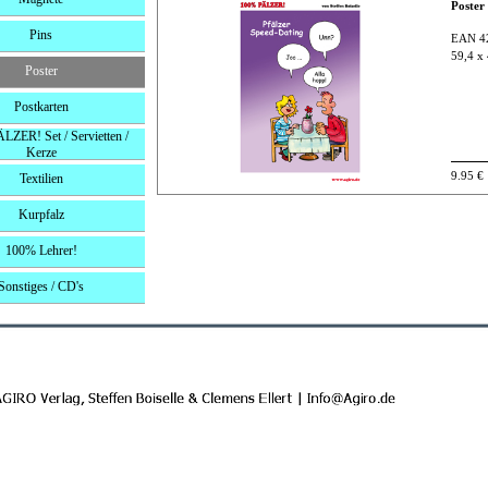
Poster
Pins
EAN 4
59,4 x
Poster
Postkarten
ZER! Set / Servietten /
Kerze
9.95 €
Textilien
Kurpfalz
100% Lehrer!
Sonstiges / CD's