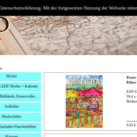
atenschutzerklärung. Mit der fortgesetzten Nutzung der Webseite sti
nt
Bücher
Poster
Pälzer
ZER! Bücher + Kalender
EAN 4
 Bildbände, Humorvolles
59,4 x
Beidsei
Aufkleber
Blechschilder
9.95 €
Glashalter-Flaschenöffner
Magnete