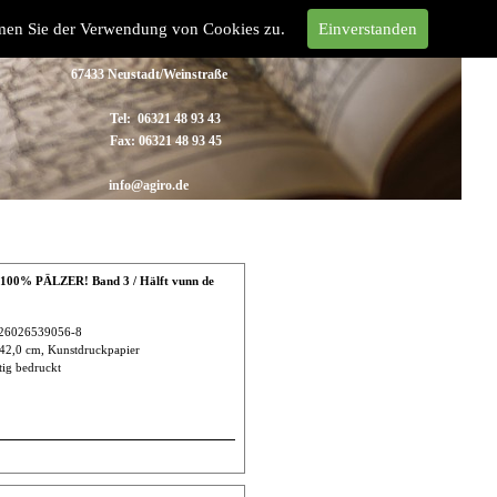
mmen Sie der Verwendung von Cookies zu.
Einverstanden
Steffen Boiselle & Clemens Ellert Verlag
Sauterstraße 36
67433 Neustadt/Weinstraße
Tel:
06321 48 93 43
Fax:
06321 48 93 45
info@agiro.de
 100% PÄLZER! Band 3 / Hälft vunn de
26026539056-8
 42,0 cm, Kunstdruckpapier
tig bedruckt