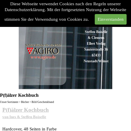
Diese Webseite verwendet Cookies nach den Regeln unserer
Datenschutzerklärung. Mit der fortgesetzten Nutzung der Webseite
stimmen Sie der Verwendung von Cookies zu.
Einverstanden
Steffen Boiselle
& Clemens
Ellert Verlag
Sauterstraße 36
67433
Neustadt/Weinstraße
Tel:
06321
48 93 43
Fax:
06321 48
P(f)älzer Kochbuch
93 45
Unser Sortiment > Bücher > Bild/Geschenkband
info@agiro.de
P(f)älzer Kochbuch
von Ines & Steffen Boiselle
Hardcover, 48 Seiten in Farbe