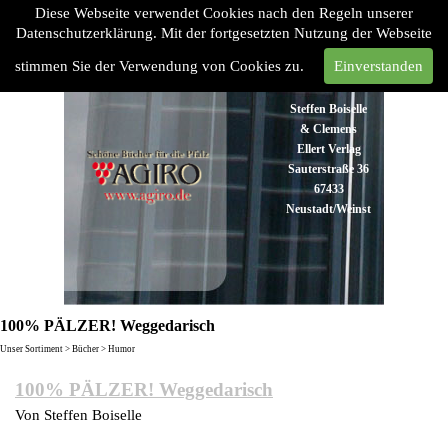
Diese Webseite verwendet Cookies nach den Regeln unserer
Datenschutzerklärung. Mit der fortgesetzten Nutzung der Webseite
stimmen Sie der Verwendung von Cookies zu.
Einverstanden
Steffen Boiselle
& Clemens
Ellert Verlag
Sauterstraße 36
67433
Neustadt/Weinstraße
Tel:
06321
48 93 43
Fax:
06321 48
100% PÄLZER! Weggedarisch
93 45
Unser Sortiment > Bücher > Humor
info@agiro.de
100% PÄLZER! Weggedarisch
Von Steffen Boiselle