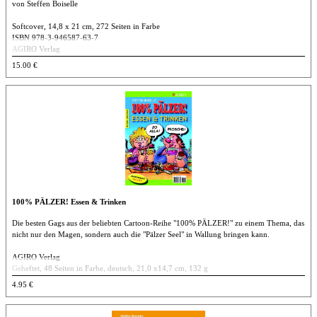
von Steffen Boiselle
Softcover, 14,8 x 21 cm, 272 Seiten in Farbe
ISBN 978-3-946587-63-7
AGIRO Verlag
15.00 €
100% PÄLZER! Essen & Trinken
Die besten Gags aus der beliebten Cartoon-Reihe "100% PÄLZER!" zu einem Thema, das
nicht nur den Magen, sondern auch die "Pälzer Seel" in Wallung bringen kann.
AGIRO Verlag
Geheftet, 48 Seiten in Farbe, deutsch, 21,0 x14,7 cm, 132 g
ISBN 978-3-934769-76-2
4.95 €