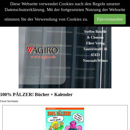
Diese Webseite verwendet Cookies nach den Regeln unserer
Datenschutzerklärung. Mit der fortgesetzten Nutzung der Webseite
stimmen Sie der Verwendung von Cookies zu.
Einverstanden
Steffen Boiselle
& Clemens
Ellert Verlag
Sauterstraße 36
67433
Neustadt/Weinstraße
Tel:
06321
48 93 43
Fax:
06321 48
100% PÄLZER! Bücher + Kalender
93 45
Unser Sortiment
info@agiro.de