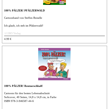
100% PÄLZER! PFÄLZERWALD
Cartoonband von Steffen Boiselle
Ich glaub, ich steh im Pfälzerwald!
AGIRO Verlag
Geheftet, 36 Seiten in Farbe, deutsch, 25,9 x 14,7 cm, 100 g
4.99 €
ISBN 978-3-939233-18-3
100% PÄLZER! Rentnerschbaß!
Cartoons für den besten Lebensabschnitt
Softcover, 40 Seiten, 14,8 x 14,8 cm, in Farbe
ISBN 978-3-946587-44-6