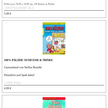
Softcover 14,8 x 14,8 cm, 44 Seiten in Farbe
ISBN 978-3-946587-32-3
5.00 €
100% PÄLZER! XUND ESSE & TRINKE
Cartoonband von Steffen Boiselle
Fleischfrei und Spaß dabei!
AGIRO Verlag
Geheftet, 38 Seiten in Farbe, deutsch, 20,8 x 14,5 cm, 97 g
4.99 €
ISBN 978-3-939233-57-2