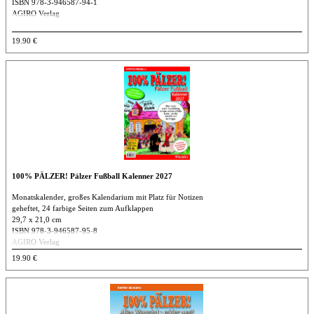
ISBN 978-3-946587-94-1
AGIRO Verlag
19.90 €
100% PÄLZER! Pälzer Fußball Kalenner 2027
Monatskalender, großes Kalendarium mit Platz für Notizen
geheftet, 24 farbige Seiten zum Aufklappen
29,7 x 21,0 cm
ISBN 978-3-946587-95-8
AGIRO Verlag
19.90 €