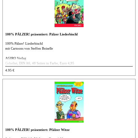
100% PÄLZER! präsentiert: Pälzer Liederbischl
100% Pälzer! Liederbischl
mit Cartoons von Steffen Boiselle
AGIRO Verlag
Geheftet, DIN A6, 48 Seiten in Farbe, Euro 4,95
ISBN 978-3-939233-51-0
4.95 €
100% PÄLZER! präsentiert: Pfälzer Witze