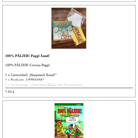
100% PÄLZER! Päggl Xund!
100% PÄLZER!-Corona-Päggl
1 x Cartoonheft „Hauptsach Xund!“
1 x Postkarte „UFFBASSE“
1 x hochwertige 2-Schichten-Maske (für Erwachsene)
60 Grad waschbar, trocknergeeignet
7.95 €
ISBN 978-3-946587-24-8
AGIRO Verlag