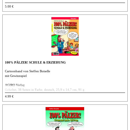
5.00 €
100% PÄLZER! SCHULE & ERZIEHUNG
Cartoonband von Steffen Boiselle
mit Gewinnspiel
AGIRO Verlag
Geheftet, 38 Seiten in Farbe, deutsch, 25,9 x 14,7 cm, 91 g
ISBN 978-3-939233-56-5
4.99 €