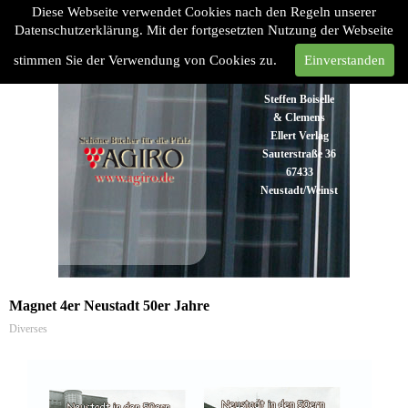
Diese Webseite verwendet Cookies nach den Regeln unserer
Datenschutzerklärung. Mit der fortgesetzten Nutzung der Webseite
stimmen Sie der Verwendung von Cookies zu.
Einverstanden
Steffen Boiselle
& Clemens
Ellert Verlag
Sauterstraße 36
67433
Neustadt/Weinstraße
Tel:
06321
48 93 43
Fax:
06321 48
93 45
Magnet 4er Neustadt 50er Jahre
Diverses
info@agiro.de