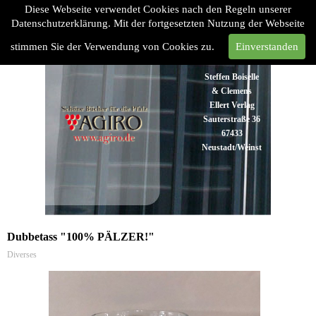
Diese Webseite verwendet Cookies nach den Regeln unserer
Datenschutzerklärung. Mit der fortgesetzten Nutzung der Webseite
stimmen Sie der Verwendung von Cookies zu.
Einverstanden
Steffen Boiselle
& Clemens
Ellert Verlag
Sauterstraße 36
67433
Neustadt/Weinstraße
Tel:
06321
48 93 43
Fax:
06321 48
93 45
Dubbetass "100% PÄLZER!"
Diverses
info@agiro.de