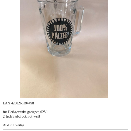
EAN 4260265394498
für Heißgetränke geeignet, 025 l
2-fach Siebdruck, rot-weiß
AGIRO Verlag